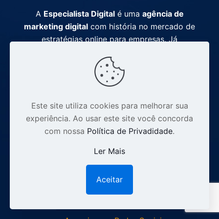
A
Especialista Digital
é uma
agência de
marketing digital
com história no mercado de
estratégias online para empresas. Já
ultrapassamos mais de 1.500 projetos
entregues ao longo de 14 anos. Se manter
relevante por mais de uma década exige
consistência, compromisso e valores sólidos,
dentre eles, principalmente a transparência.
Este site utiliza cookies para melhorar sua
experiência. Ao usar este site você concorda
com nossa
Política de Privadidade
.
Acesso Rápido
Ler Mais
Anunciar no Google
Aceitar
Anunciar no Youtube