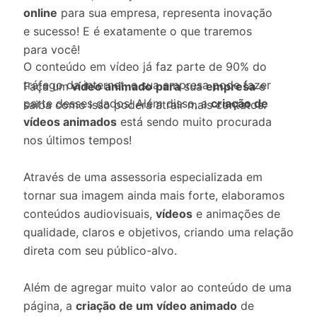
online
para sua empresa, representa inovação
e sucesso! E é exatamente o que traremos
para você!
O conteúdo em vídeo já faz parte de 90% do
tráfego da internet, e sua empresa pode fazer
Faça um
vídeo animado
para
sua
empresa
e
parte desses dados! Além disso, a
criação de
saiba como isso poderá atrair mais contatos.
vídeos animados
está sendo muito procurada
nos últimos tempos!
Através de uma assessoria especializada em
tornar sua imagem ainda mais forte, elaboramos
conteúdos audiovisuais,
vídeos
e animações de
qualidade, claros e objetivos, criando uma relação
direta com seu público-alvo.
Além de agregar muito valor ao conteúdo de uma
página, a
criação de um vídeo animado
de