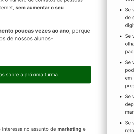
ternet,
sem aumentar o seu
Se 
de 
digi
mento poucas vezes ao ano
, porque
Se 
os de nossos alunos-
olh
paci
Se 
pod
s sobre a próxima turma
em 
pres
Se 
dep
mark
Se 
e interessa no assunto de
marketing
e
reto