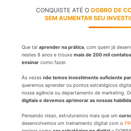
CONQUISTE ATÉ O
DOBRO DE C
SEM AUMENTAR SEU INVEST
Que tal
aprender na prática
, com quem já desenv
nestes 8 anos e trouxe
mais de 200 mil contato
ensinar
como fazer.
Às vezes
não temos investimento suficiente pa
queremos aprender os pontos estratégicos digit
nossa agência ou departamento de marketing. O
digitais e devemos aprimorar as nossas habilid
Pensando nisso, estruturamos mais que um
curso
desenvolvemos um treinamento digital com o
PR
ensinar como
ser estratégico no digital
e DOBRAR