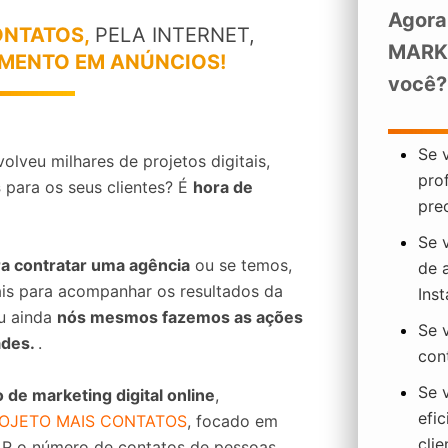
Agora
ONTATOS,
PELA INTERNET,
MARKE
IMENTO EM ANÚNCIOS!
você?
Se 
olveu milhares de projetos digitais,
prof
s
para os seus clientes? É
hora de
pre
Se 
ra contratar uma agência
ou se temos,
de 
ais para acompanhar os resultados da
Inst
u ainda
nós mesmos fazemos as ações
Se 
ades.
.
cont
Se 
 de marketing digital online
,
efi
OJETO MAIS CONTATOS
, focado em
clie
 o número de contatos
de pessoas