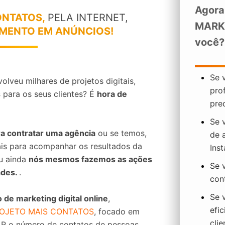
Agora
ONTATOS,
PELA INTERNET,
MARKE
IMENTO EM ANÚNCIOS!
você?
Se 
olveu milhares de projetos digitais,
prof
s
para os seus clientes? É
hora de
pre
Se 
ra contratar uma agência
ou se temos,
de 
ais para acompanhar os resultados da
Inst
u ainda
nós mesmos fazemos as ações
Se 
ades.
.
cont
Se 
 de marketing digital online
,
efi
OJETO MAIS CONTATOS
, focado em
clie
 o número de contatos
de pessoas