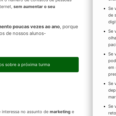
ternet,
sem aumentar o seu
Se 
de 
digi
mento poucas vezes ao ano
, porque
Se 
os de nossos alunos-
olh
paci
Se 
pod
s sobre a próxima turma
em 
pres
Se 
dep
mark
Se 
e interessa no assunto de
marketing
e
reto