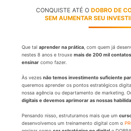
CONQUISTE ATÉ O
DOBRO DE C
SEM AUMENTAR SEU INVEST
Que tal
aprender na prática
, com quem já desenv
nestes 8 anos e trouxe
mais de 200 mil contato
ensinar
como fazer.
Às vezes
não temos investimento suficiente pa
queremos aprender os pontos estratégicos digit
nossa agência ou departamento de marketing. O
digitais e devemos aprimorar as nossas habilid
Pensando nisso, estruturamos mais que um
curso
desenvolvemos um treinamento digital com o
PR
ensinar como
ser estratégico no digital
e DOBRAR