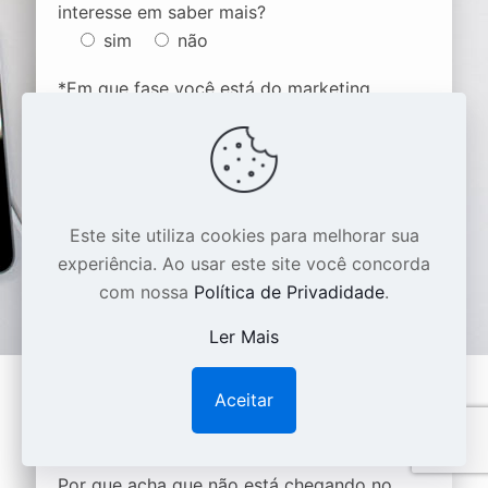
interesse em saber mais?
sim
não
*Em que fase você está do marketing
digital?
iniciando o negócio
eu mesmo faço
trabalho com uma agência
Este site utiliza cookies para melhorar sua
tenho um depto de marketing
experiência. Ao usar este site você concorda
com nossa
Política de Privadidade
.
*Sua área de atuação:
Ler Mais
*Quando pretende iniciar estas ações?
Aceitar
Por que acha que não está chegando no