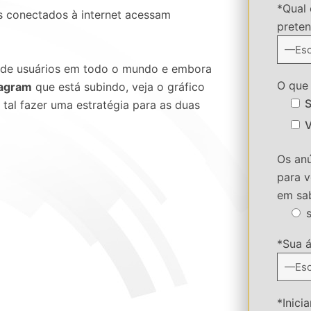
*Qual 
os conectados à internet acessam
preten
 de usuários em todo o mundo e embora
O que 
tagram
que está subindo, veja o gráfico
S
 tal fazer uma estratégia para as duas
V
Os an
para v
em sa
*Sua á
*Inici