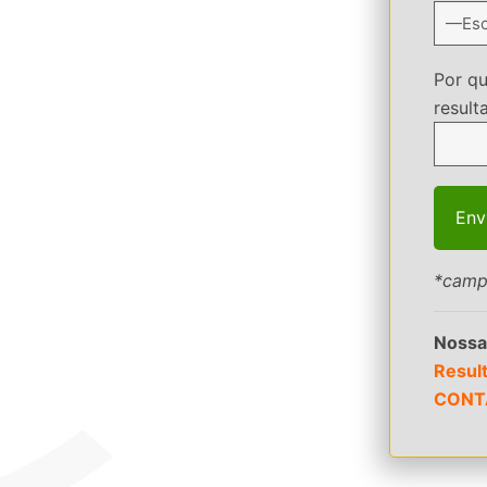
Por q
result
*camp
Nossa
Resul
CONT