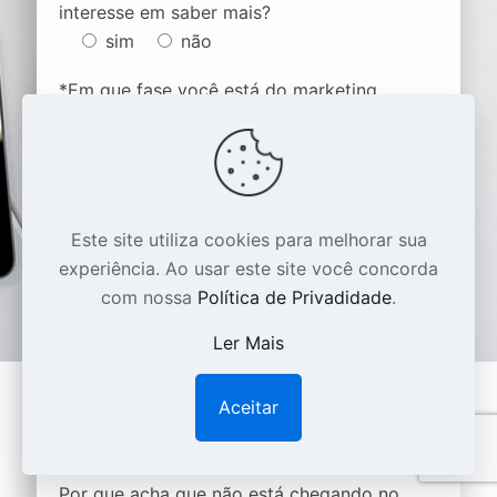
interesse em saber mais?
sim
não
*Em que fase você está do marketing
digital?
iniciando o negócio
eu mesmo faço
trabalho com uma agência
Este site utiliza cookies para melhorar sua
tenho um depto de marketing
experiência. Ao usar este site você concorda
com nossa
Política de Privadidade
.
*Sua área de atuação:
Ler Mais
*Quando pretende iniciar estas ações?
Aceitar
Por que acha que não está chegando no