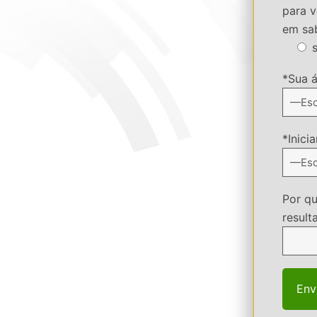
para v
em sa
*Sua á
*Inici
Por q
result