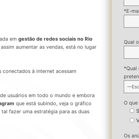
*E-mai
izada em
gestão de redes sociais no Rio
Qual o
 assim aumentar as vendas, está no lugar
*Qual 
os conectados à internet acessam
preten
 de usuários em todo o mundo e embora
O que 
tagram
que está subindo, veja o gráfico
S
 tal fazer uma estratégia para as duas
V
Os an