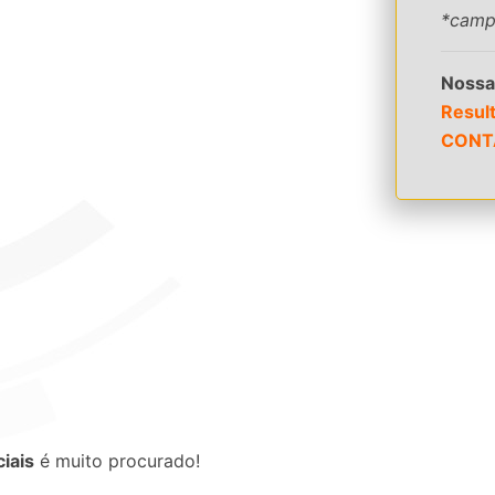
*camp
Nossa
Resul
CONT
iais
é muito procurado!