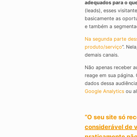
adequados para o que
(leads), esses visitan
basicamente as oport
e também a segmentaç
Na segunda parte dess
produto/serviço
”. Nel
demais canais.
Não apenas receber a
reage em sua página. 
dados dessa audiência
Google Analytics
ou al
“O seu site só r
considerável de v
praticamente não 