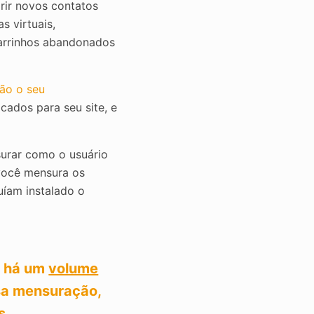
irir novos contatos
s virtuais,
arrinhos abandonados
ão o seu
icados para seu site, e
urar como o usuário
 você mensura os
uíam instalado o
e há um
volume
sa mensuração,
s