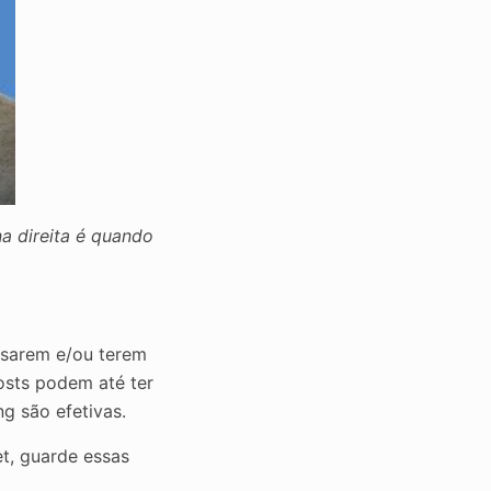
na direita é quando
usarem e/ou terem
posts podem até ter
ng são efetivas.
t, guarde essas