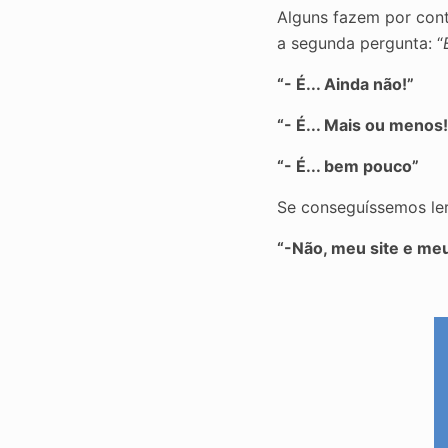
Alguns fazem por cont
a segunda pergunta: “
“- É... Ainda não!”
“- É... Mais ou menos!
“- É... bem pouco”
Se conseguíssemos ler
“-Não, meu site e meu