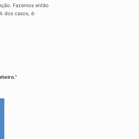
unção. Fazemos então
9% dos casos, é:
heiro.”