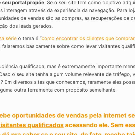
 seu portal propõe
. Se o seu site tem como objetivo adqu
tes interagem através da experiência da navegação. Para loja
unidades de vendas são as compras, as recuperações de c
ão dos leads gerados.
a série
o tema é “
como encontrar os clientes que comprar
a, falaremos basicamente sobre como levar visitantes qualif
udiência qualificada, mas é extremamente importante mens
Caso o seu site tenha algum volume relevante de tráfego,
? Em diversos sites que conhecemos, raramente eles poss
guma outra ferramenta com propósito semelhante.
ecebe oportunidades de vendas pela internet s
isitantes qualificados
acessando ele. Sem es
dá pra saber se o seu site, de fato, recebe tai