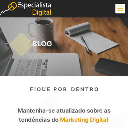
BLOG
F I Q U E P O R D E N T R O
Mantenha-se atualizado sobre as
tendências do
Marketing Digital