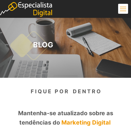
BLOG
F I Q U E P O R D E N T R O
Mantenha-se atualizado sobre as
tendências do
Marketing Digital