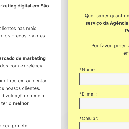
keting digital em São
Quer saber quanto 
serviço da Agência
lientes nas mais
P
om os preços, valores
Por favor, preen
en
ercado de marketing
ados com excelência.
*Nome:
m foco em aumentar
os nossos clientes.
*E-mail:
 divulgação no meio
 ter o
melhor
*Celular:
o seu projeto