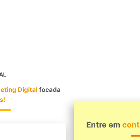
AL
ting Digital
focada
s!
Entre em
cont