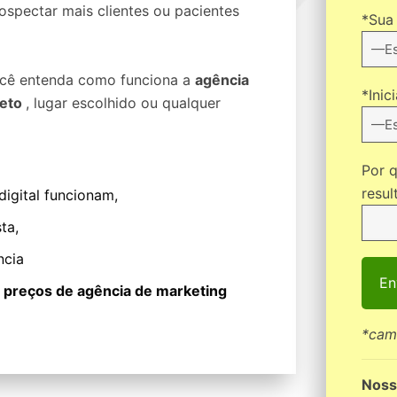
spectar mais clientes ou pacientes
*Sua 
você entenda como funciona a
agência
*Inic
reto
, lugar escolhido ou qualquer
Por 
resul
igital funcionam,
ta,
ncia
e
preços de agência de marketing
*cam
Noss