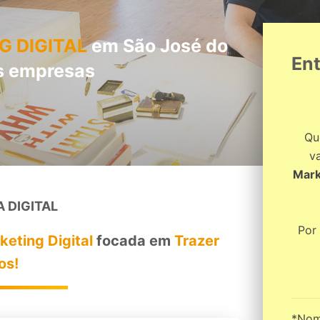
G DIGITAL
em São José do
En
s empresas
Qu
v
Mark
A DIGITAL
Por
eting Digital
focada em
Trazer
os!
*Nom