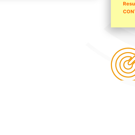
Resu
CON