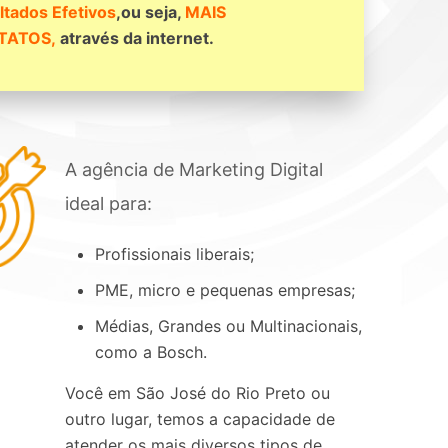
ltados Efetivos
,ou seja,
MAIS
TATOS,
através da internet.
A agência de Marketing Digital
ideal para:
Profissionais liberais;
PME, micro e pequenas empresas;
Médias, Grandes ou Multinacionais,
como a Bosch.
Você em São José do Rio Preto ou
outro lugar, temos a capacidade de
atender os mais diversos tipos de