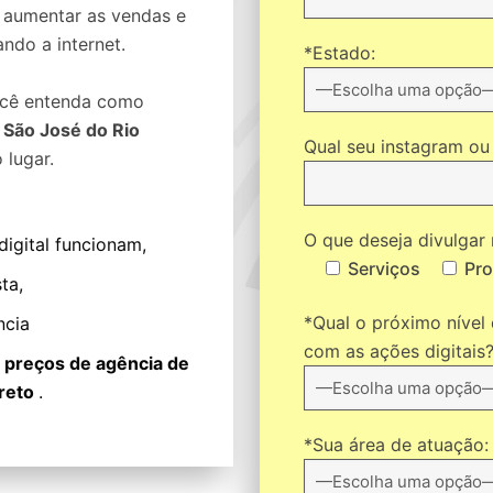
 aumentar as vendas e
ando a internet.
*Estado:
você entenda como
 São José do Rio
Qual seu instagram ou 
 lugar.
O que deseja divulgar 
igital funcionam,
Serviços
Pr
ta,
*Qual o próximo nível
ncia
com as ações digitais
e
preços de agência de
Preto
.
*Sua área de atuação: