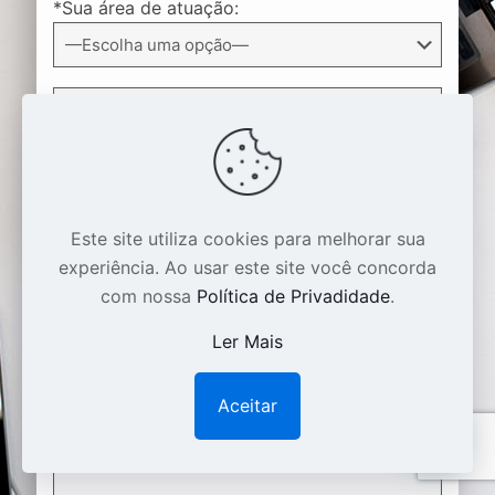
*Sua área de atuação:
*Quando pretende iniciar estas ações?
Este site utiliza cookies para melhorar sua
Por que acha que não está chegando no
experiência. Ao usar este site você concorda
resultado desejado na internet?
com nossa
Política de Privadidade
.
Ler Mais
Aceitar
1