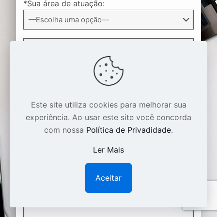
*Sua área de atuação:
*Quando pretende iniciar estas ações?
Este site utiliza cookies para melhorar sua
Por que acha que não está chegando no
experiência. Ao usar este site você concorda
resultado desejado na internet?
com nossa
Política de Privadidade
.
Ler Mais
Aceitar
1