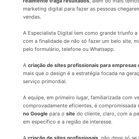
realmente traga resultados
, além do mais temo
marketing digital para fazer as pessoas chegarem
vendas.
A Especialista Digital tem como grande triunfo 
com a finalidade de não só fazer um belo site, m
pelo formulário, telefone ou Whatsapp.
A
criação de sites profissionais para empresa
mais que o design é a estratégia focada na geraç
serviço primordial.
A equipe, em primeiro lugar, familiarizada com v
comprovadamente eficientes, é compromissada 
no Google
para o
site
do cliente, claro, com a 
em específico e a região de interesse.
A
criação de sites profissionais
não deve só se l