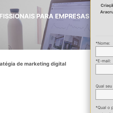
Criaçã
Aracr
OFISSIONAIS PARA EMPRESAS EM AR
*Nome:
*E-mail:
atégia de marketing digital
Qual seu
*Qual o 