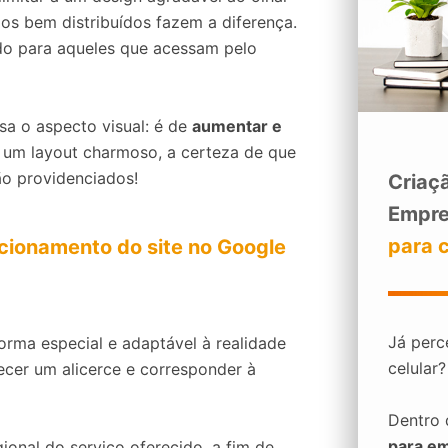
dos bem distribuídos fazem a diferença.
do para aqueles que acessam pelo
sa o aspecto visual: é de
aumentar e
 um layout charmoso, a certeza de que
ão providenciados!
Criaçã
Empre
para 
cionamento do site no Google
Já perc
orma especial e adaptável à realidade
celular
lecer um alicerce e corresponder à
Dentro
para e
ional do serviço oferecido, a fim de