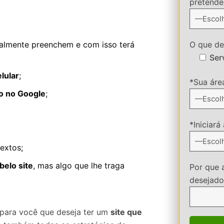
pretende 
almente preenchem e com isso terá
O que des
Ser
lular
;
*Sua áre
o no Google
;
*Iniciará
extos;
belo site
, mas algo que lhe traga
Por que 
desejado
para você que deseja ter um
site que