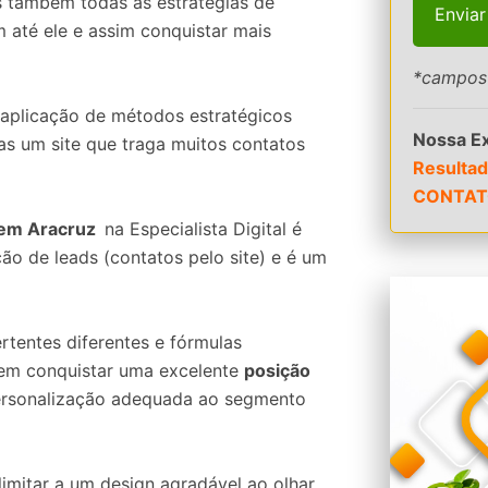
s também todas as estratégias de
 até ele e assim conquistar mais
*campos 
a aplicação de métodos estratégicos
Nossa Ex
as um site que traga muitos contatos
Resultad
CONTAT
s em Aracruz
na Especialista Digital é
ão de leads (contatos pelo site) e é um
ertentes diferentes e fórmulas
em conquistar uma excelente
posição
personalização adequada ao segmento
imitar a um design agradável ao olhar