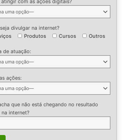
atingir com as ações digitais?
eja divulgar na internet?
viços
Produtos
Cursos
Outros
a de atuação:
 as ações:
acha que não está chegando no resultado
 na internet?