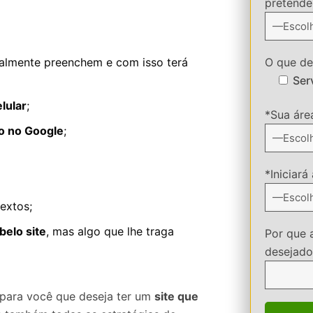
pretende 
almente preenchem e com isso terá
O que des
Ser
lular
;
*Sua áre
o no Google
;
*Iniciará
extos;
belo site
, mas algo que lhe traga
Por que 
desejado
para você que deseja ter um
site que