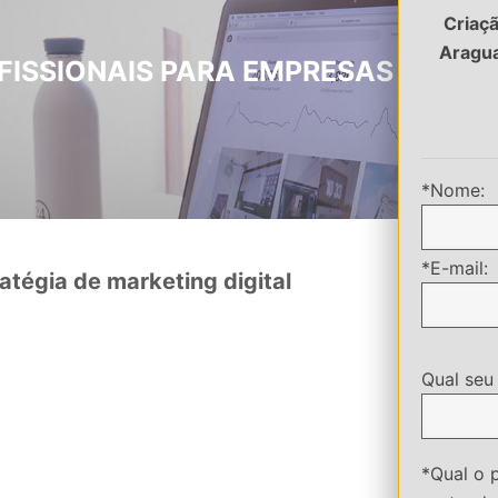
Criaçã
Aragu
FISSIONAIS PARA EMPRESAS EM AR
*Nome:
*E-mail:
atégia de marketing digital
Qual seu
*Qual o 