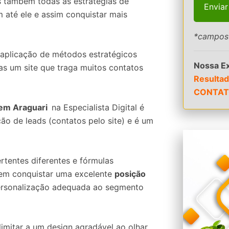
s também todas as estratégias de
 até ele e assim conquistar mais
*campos 
a aplicação de métodos estratégicos
Nossa Ex
as um site que traga muitos contatos
Resultad
CONTAT
s em Araguari
na Especialista Digital é
ão de leads (contatos pelo site) e é um
ertentes diferentes e fórmulas
em conquistar uma excelente
posição
personalização adequada ao segmento
imitar a um design agradável ao olhar