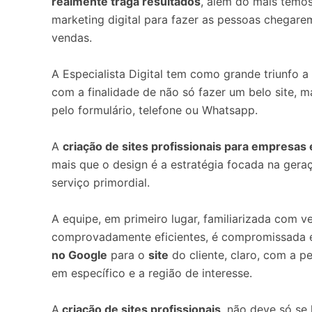
realmente traga resultados
, além do mais temo
marketing digital para fazer as pessoas chegarem
vendas.
A Especialista Digital tem como grande triunfo 
com a finalidade de não só fazer um belo site, m
pelo formulário, telefone ou Whatsapp.
A
criação de sites profissionais para empresa
mais que o design é a estratégia focada na geraç
serviço primordial.
A equipe, em primeiro lugar, familiarizada com v
comprovadamente eficientes, é compromissada 
no Google
para o
site
do cliente, claro, com a 
em específico e a região de interesse.
A
criação de sites profissionais
não deve só se l