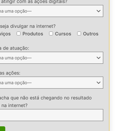
atingir com as ações digitais?
eja divulgar na internet?
viços
Produtos
Cursos
Outros
a de atuação:
 as ações:
acha que não está chegando no resultado
 na internet?