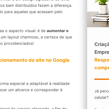
dos bem distribuídos fazem a diferença.
do para aqueles que acessam pelo
sa o aspecto visual: é de
aumentar e
 um layout charmoso, a certeza de que
ão providenciados!
Criaçã
Empre
Respo
cionamento do site no Google
compu
orma especial e adaptável à realidade
lecer um alicerce e corresponder à
Já perc
celular
ional do serviço oferecido, a fim de