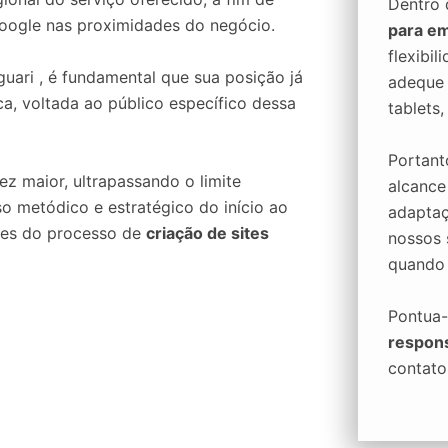
Dentro
oogle nas proximidades do negócio.
para e
flexibi
uari , é fundamental que sua posição já
adeque a
a, voltada ao público específico dessa
tablets
Portan
z maior, ultrapassando o limite
alcance
so metódico e estratégico do início ao
adaptaç
tes do processo de
criação de sites
nossos 
quando 
Pontua-
respon
contato