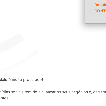
Resul
CONT
iais
é muito procurado!
ídias sociais têm de alavancar os seus negócios e, certa
entes.