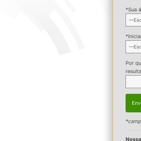
*Sua á
*Inici
Por q
result
*camp
Nossa