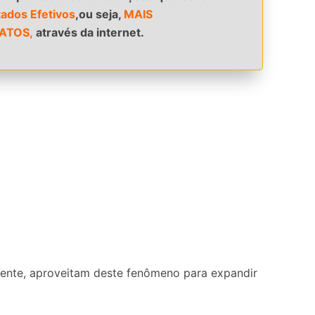
tados Efetivos
,ou seja,
MAIS
ATOS,
através da internet.
mente, aproveitam deste fenômeno para expandir