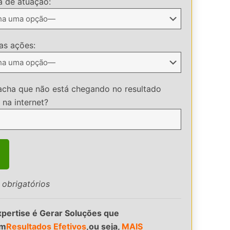
a de atuação:
 as ações:
acha que não está chegando no resultado
 na internet?
obrigatórios
pertise é Gerar Soluções que
em
Resultados Efetivos
,ou seja,
MAIS