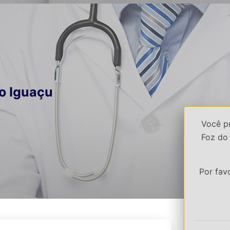
o Iguaçu
Você p
Foz do 
Por fav