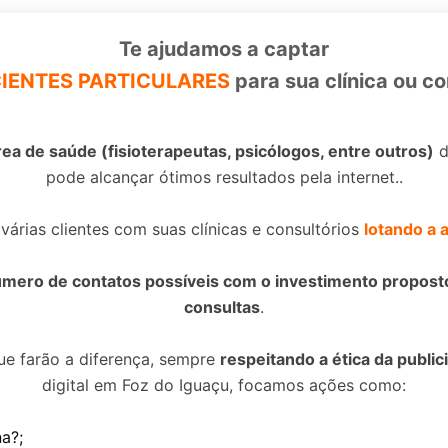
Te ajudamos a captar
Sim, Quero ter mais pacientes
IENTES PARTICULARES
para sua clínica ou co
rea de saúde (fisioterapeutas, psicólogos, entre outros)
d
pode alcançar ótimos resultados pela internet..
árias clientes com suas clínicas e consultórios
lotando a 
número de contatos possíveis com o investimento propos
consultas
.
ue farão a diferença, sempre
respeitando a ética da publi
digital em Foz do Iguaçu, focamos ações como:
a?;