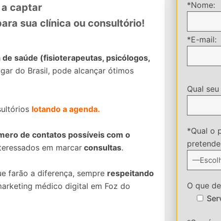
*Nome:
 a captar
ara sua clínica ou consultório!
*E-mail:
a de saúde (fisioterapeutas, psicólogos,
gar do Brasil, pode alcançar ótimos
Qual seu
sultórios
lotando a agenda.
*Qual o 
úmero de contatos possíveis com o
pretende 
interessados em marcar
consultas
.
ue farão a diferença, sempre
respeitando
O que des
arketing médico digital em Foz do
Ser