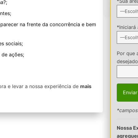
*Sua áre
a?;
ntes;
aparecer na frente da concorrência e bem
*Iniciará
s sociais;
Por que 
 de ações;
desejado
gora e levar a nossa experiência de
mais
*campos 
Nossa Ex
agregu