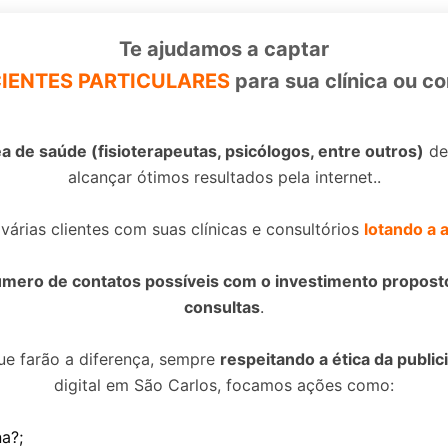
Te ajudamos a captar
Sim, Quero ter mais pacientes
IENTES PARTICULARES
para sua clínica ou co
ea de saúde (fisioterapeutas, psicólogos, entre outros)
de 
alcançar ótimos resultados pela internet..
árias clientes com suas clínicas e consultórios
lotando a 
número de contatos possíveis com o investimento propos
consultas
.
ue farão a diferença, sempre
respeitando a ética da publi
digital em São Carlos, focamos ações como:
a?;