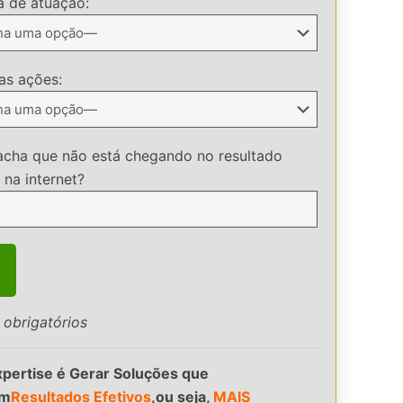
a de atuação:
 as ações:
acha que não está chegando no resultado
 na internet?
obrigatórios
pertise é Gerar Soluções que
em
Resultados Efetivos
,ou seja,
MAIS