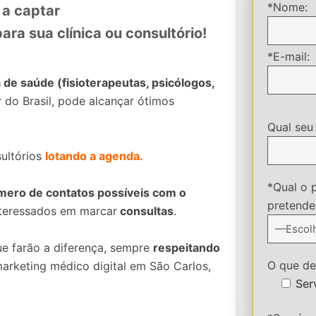
*Nome:
 a captar
ara sua clínica ou consultório!
*E-mail:
a de saúde (fisioterapeutas, psicólogos,
 do Brasil, pode alcançar ótimos
Qual seu
sultórios
lotando a agenda.
*Qual o 
úmero de contatos possíveis com o
pretende 
interessados em marcar
consultas
.
ue farão a diferença, sempre
respeitando
O que des
arketing médico digital em São Carlos,
Ser