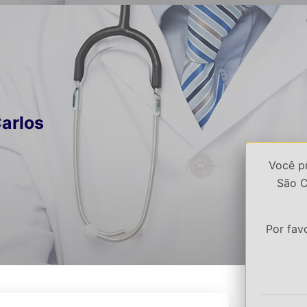
arlos
Você p
São C
Por fav