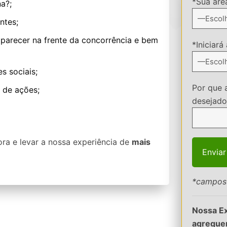
*Sua áre
a?;
ntes;
aparecer na frente da concorrência e bem
*Iniciará
s sociais;
Por que 
 de ações;
desejado
gora e levar a nossa experiência de
mais
*campos 
Nossa Ex
agregu